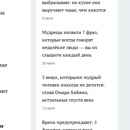
выбрасываю: на кухне они
выручают чаще, чем кажется
на
9 июля
Мудрецы назвали 7 фраз,
которые всегда говорят
недалёкие люди — вы их
слышите каждый день
20 июля
ице
3 вещи, которыми мудрый
человек никогда не делится:
ают
слова Омара Хайяма,
актуальные спустя века
13 июля
Врачи предупреждают: 5
ши
фруктов, которые тихо