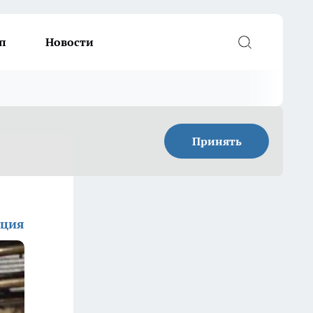
п
Новости
Принять
кция