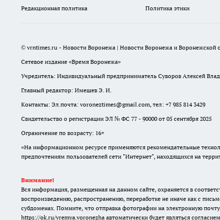
Редакционная политика
Политика этики
© vrntimes.ru - Новости Воронежа | Новости Воронежа и Воронежской о
Сетевое издание «Время Воронежа»
Учредитель: Индивидуальный предприниматель Суворов Алексей Вла
Главный редактор: Имешев Э. И.
Контакты: Эл.почта: voroneztimes@gmail.com, тел: +7 985 814 3429
Свидетельство о регистрации ЭЛ № ФС 77 - 90000 от 05 сентября 2025
Ограничение по возрасту: 16+
«На информационном ресурсе применяются рекомендательные техноло
предпочтениям пользователей сети "Интернет", находящихся на терр
Внимание!
Вся информация, размещенная на данном сайте, охраняется в соответс
воспроизведению, распространению, переработке не иначе как с письм
субдоменах. Помните, что отправка фотографии на электронную почту
https://ok.ru/vremya.voronezha
автоматически будет являться согласием