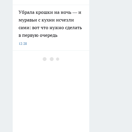
Убрала крошки на ночь — и
муравьи с кухни исчезли
сами: вот что нужно сделать
в первую очередь
12:28
Курьер из Воронежа потерял
2,2 миллиона рублей из-за
мошенницы с сайта
знакомств
12:14
В Новоусманском районе в
ДТП с участием «Нивы» и
Nissan погиб пенсионер
11:59