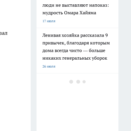
люди не выставляют напоказ:
мудрость Омара Хайяма
17 июля
зал
Ленивая хозяйка рассказала 9
привычек, благодаря которым
дома всегда чисто — больше
никаких генеральных уборок
26 июля
Почему сил нет даже после
отдыха: Борис Пастернак
ответил на этот вопрос очень
точно
20 июля
Крышки от бутылок больше не