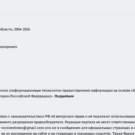
бласти, 2004-2026
димирович
гии (информационные технологии предоставления информации на основе сбор
итории Российской Федерации)».
Подробнее
твии с законодательством РФ об авторском праве и не подлежит использовани
енного разрешения правообладателя. Редакция портала не несет ответственно
 voroneztimes@gmail.com или же в сообщениях для официальных страницах в
 на их размещение на сайте и на страницах в указанных соцсетях. Также Вре