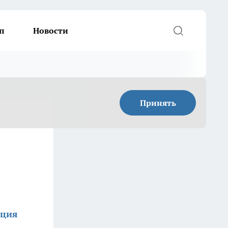
п
Новости
Принять
кция