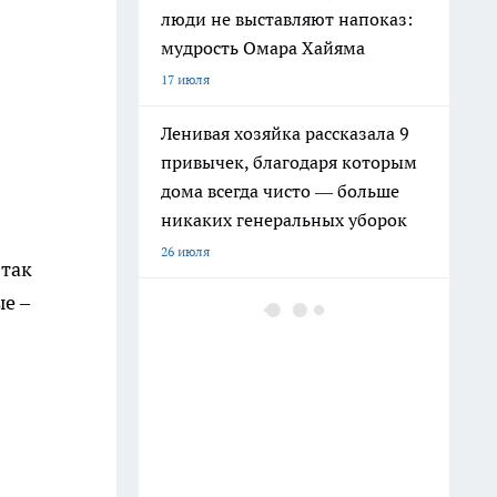
люди не выставляют напоказ:
мудрость Омара Хайяма
17 июля
Ленивая хозяйка рассказала 9
привычек, благодаря которым
дома всегда чисто — больше
никаких генеральных уборок
26 июля
 так
е –
Почему сил нет даже после
отдыха: Борис Пастернак
ответил на этот вопрос очень
точно
20 июля
Крышки от бутылок больше не