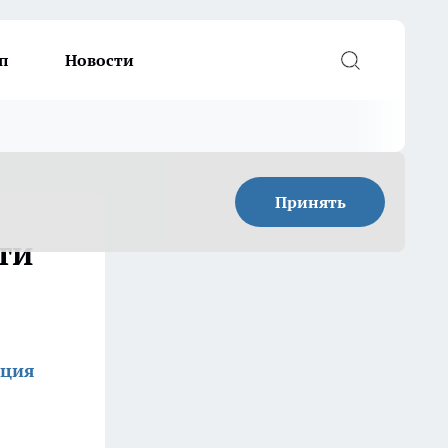
п
Новости
Принять
ти
кция