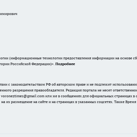
димирович
гии (информационные технологии предоставления информации на основе сбор
итории Российской Федерации)».
Подробнее
твии с законодательством РФ об авторском праве и не подлежит использовани
енного разрешения правообладателя. Редакция портала не несет ответственно
 voroneztimes@gmail.com или же в сообщениях для официальных страницах в
 на их размещение на сайте и на страницах в указанных соцсетях. Также Вре