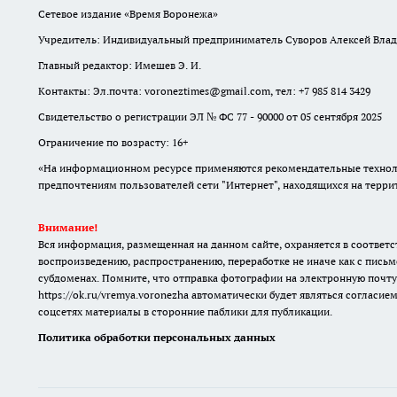
Сетевое издание «Время Воронежа»
Учредитель: Индивидуальный предприниматель Суворов Алексей Вла
Главный редактор: Имешев Э. И.
Контакты: Эл.почта: voroneztimes@gmail.com, тел: +7 985 814 3429
Свидетельство о регистрации ЭЛ № ФС 77 - 90000 от 05 сентября 2025
Ограничение по возрасту: 16+
«На информационном ресурсе применяются рекомендательные техноло
предпочтениям пользователей сети "Интернет", находящихся на терр
Внимание!
Вся информация, размещенная на данном сайте, охраняется в соответс
воспроизведению, распространению, переработке не иначе как с письм
субдоменах. Помните, что отправка фотографии на электронную почту
https://ok.ru/vremya.voronezha
автоматически будет являться согласием
соцсетях материалы в сторонние паблики для публикации.
Политика обработки персональных данных