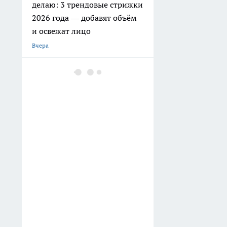
делаю: 3 трендовые стрижки
2026 года — добавят объём
и освежат лицо
Вчера
Батон больше не покупаем,
а печём на молоке — как
приготовить дома мягкий
хлеб с румяной корочкой
Вчера
Пятки будут как у младенца:
5 простых правил ухода
превращают сухую кожу в
гладкую
Вчера