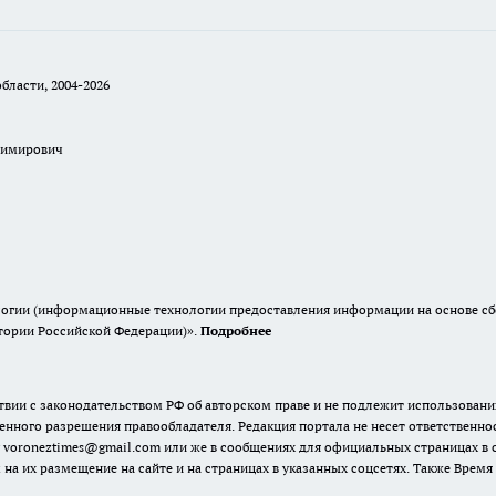
бласти, 2004-2026
димирович
гии (информационные технологии предоставления информации на основе сбор
итории Российской Федерации)».
Подробнее
твии с законодательством РФ об авторском праве и не подлежит использовани
енного разрешения правообладателя. Редакция портала не несет ответственно
 voroneztimes@gmail.com или же в сообщениях для официальных страницах в
 на их размещение на сайте и на страницах в указанных соцсетях. Также Вре