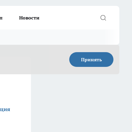
п
Новости
Принять
кция