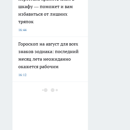
шкафу — поможет и вам
избавиться от лишних
тряпок
16:44
Гороскоп на август для всех
знаков зодиака: последний
месяц лета неожиданно
окажется рабочим
16:12
Суд обязал Соцфонд
компенсировать длительное
ожидание реабилитации
ребёнка
13:15