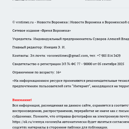
© vrntimes.ru - Новости Воронежа | Новости Воронежа и Воронежской о
Сетевое издание «Время Воронежа»
Учредитель: Индивидуальный предприниматель Суворов Алексей Вла
Главный редактор: Имешев Э. И.
Контакты: Эл.почта: voroneztimes@gmail.com, тел: +7 985 814 3429
Свидетельство о регистрации ЭЛ № ФС 77 - 90000 от 05 сентября 2025
Ограничение по возрасту: 16+
«На информационном ресурсе применяются рекомендательные техноло
предпочтениям пользователей сети "Интернет", находящихся на терр
Внимание!
Вся информация, размещенная на данном сайте, охраняется в соответс
воспроизведению, распространению, переработке не иначе как с письм
субдоменах. Помните, что отправка фотографии на электронную почту
https://ok.ru/vremya.voronezha
автоматически будет являться согласием
соцсетях материалы в сторонние паблики для публикации.