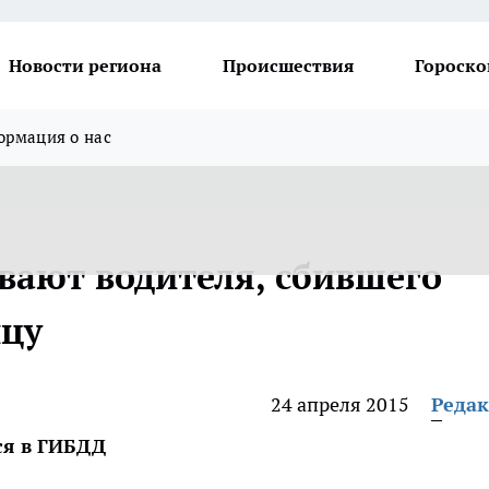
Новости региона
Происшествия
Гороско
рмация о нас
вают водителя, сбившего
цу
24 апреля 2015
Реда
ся в ГИБДД