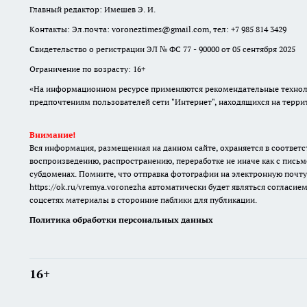
Главный редактор: Имешев Э. И.
Контакты: Эл.почта: voroneztimes@gmail.com, тел: +7 985 814 3429
Свидетельство о регистрации ЭЛ № ФС 77 - 90000 от 05 сентября 2025
Ограничение по возрасту: 16+
«На информационном ресурсе применяются рекомендательные техноло
предпочтениям пользователей сети "Интернет", находящихся на терр
Внимание!
Вся информация, размещенная на данном сайте, охраняется в соответс
воспроизведению, распространению, переработке не иначе как с письм
субдоменах. Помните, что отправка фотографии на электронную почту
https://ok.ru/vremya.voronezha
автоматически будет являться согласием
соцсетях материалы в сторонние паблики для публикации.
Политика обработки персональных данных
16+