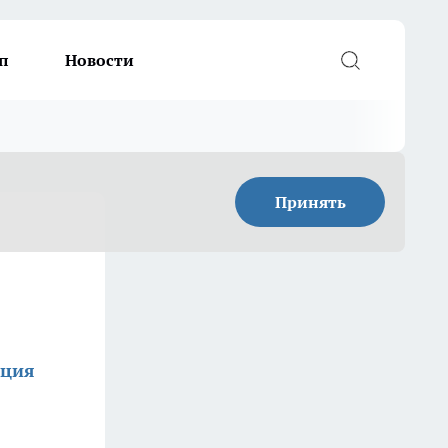
п
Новости
Принять
кция