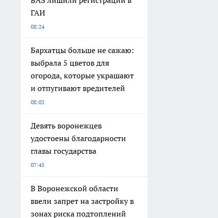
ВАЗ лишили регистрации в
ГАИ
08:24
Бархатцы больше не сажаю:
выбрала 5 цветов для
огорода, которые украшают
и отпугивают вредителей
08:02
Девять воронежцев
удостоены благодарности
главы государства
07:45
В Воронежской области
ввели запрет на застройку в
зонах риска подтоплений