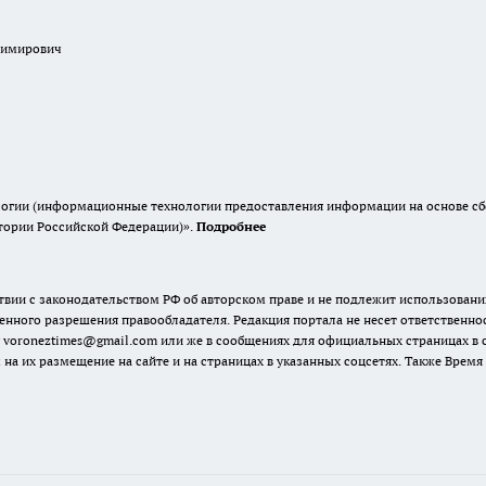
димирович
гии (информационные технологии предоставления информации на основе сбор
итории Российской Федерации)».
Подробнее
твии с законодательством РФ об авторском праве и не подлежит использовани
енного разрешения правообладателя. Редакция портала не несет ответственно
 voroneztimes@gmail.com или же в сообщениях для официальных страницах в
 на их размещение на сайте и на страницах в указанных соцсетях. Также Вре