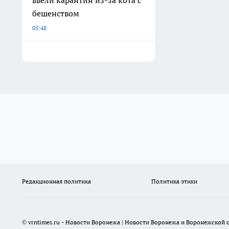
ввели карантин из-за кота с
бешенством
05:48
Редакционная политика
Политика этики
© vrntimes.ru - Новости Воронежа | Новости Воронежа и Воронежской о