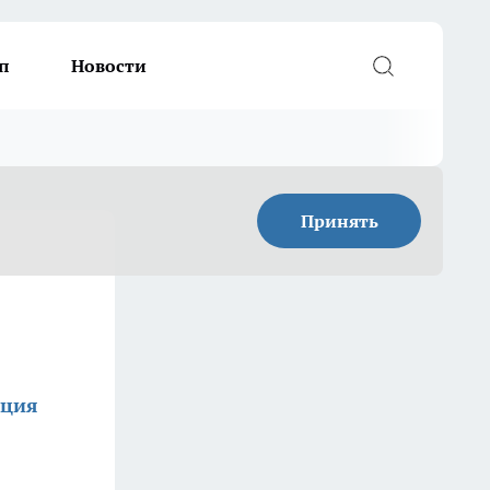
п
Новости
Принять
кция