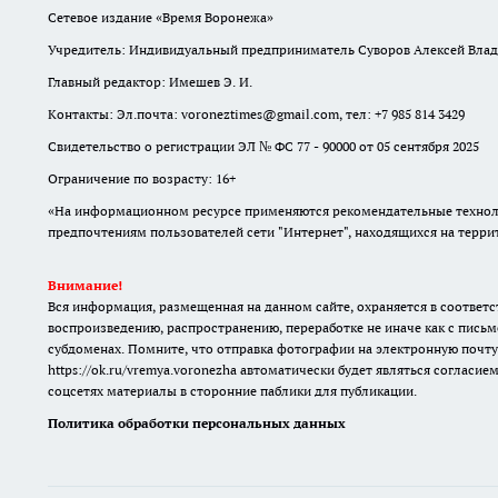
Сетевое издание «Время Воронежа»
Учредитель: Индивидуальный предприниматель Суворов Алексей Вла
Главный редактор: Имешев Э. И.
Контакты: Эл.почта: voroneztimes@gmail.com, тел: +7 985 814 3429
Свидетельство о регистрации ЭЛ № ФС 77 - 90000 от 05 сентября 2025
Ограничение по возрасту: 16+
«На информационном ресурсе применяются рекомендательные техноло
предпочтениям пользователей сети "Интернет", находящихся на терр
Внимание!
Вся информация, размещенная на данном сайте, охраняется в соответс
воспроизведению, распространению, переработке не иначе как с письм
субдоменах. Помните, что отправка фотографии на электронную почту
https://ok.ru/vremya.voronezha
автоматически будет являться согласием
соцсетях материалы в сторонние паблики для публикации.
Политика обработки персональных данных