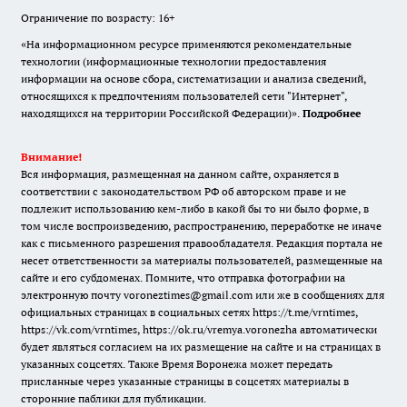
Ограничение по возрасту: 16+
«На информационном ресурсе применяются рекомендательные
технологии (информационные технологии предоставления
информации на основе сбора, систематизации и анализа сведений,
относящихся к предпочтениям пользователей сети "Интернет",
находящихся на территории Российской Федерации)».
Подробнее
Внимание!
Вся информация, размещенная на данном сайте, охраняется в
соответствии с законодательством РФ об авторском праве и не
подлежит использованию кем-либо в какой бы то ни было форме, в
том числе воспроизведению, распространению, переработке не иначе
как с письменного разрешения правообладателя. Редакция портала не
несет ответственности за материалы пользователей, размещенные на
сайте и его субдоменах. Помните, что отправка фотографии на
электронную почту voroneztimes@gmail.com или же в сообщениях для
официальных страницах в социальных сетях
https://t.me/vrntimes
,
https://vk.com/vrntimes
,
https://ok.ru/vremya.voronezha
автоматически
будет являться согласием на их размещение на сайте и на страницах в
указанных соцсетях. Также Время Воронежа может передать
присланные через указанные страницы в соцсетях материалы в
сторонние паблики для публикации.