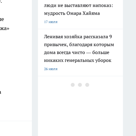
.
люди не выставляют напоказ:
мудрость Омара Хайяма
ые
17 июля
ежа»
Ленивая хозяйка рассказала 9
привычек, благодаря которым
дома всегда чисто — больше
никаких генеральных уборок
26 июля
Почему сил нет даже после
а
отдыха: Борис Пастернак
ответил на этот вопрос очень
точно
20 июля