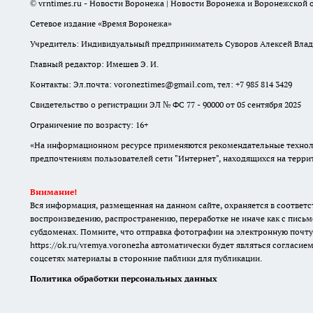
© vrntimes.ru - Новости Воронежа | Новости Воронежа и Воронежской о
Сетевое издание «Время Воронежа»
Учредитель: Индивидуальный предприниматель Суворов Алексей Вла
Главный редактор: Имешев Э. И.
Контакты: Эл.почта: voroneztimes@gmail.com, тел: +7 985 814 3429
Свидетельство о регистрации ЭЛ № ФС 77 - 90000 от 05 сентября 2025
Ограничение по возрасту: 16+
«На информационном ресурсе применяются рекомендательные техноло
предпочтениям пользователей сети "Интернет", находящихся на терр
Внимание!
Вся информация, размещенная на данном сайте, охраняется в соответс
воспроизведению, распространению, переработке не иначе как с письм
субдоменах. Помните, что отправка фотографии на электронную почту
https://ok.ru/vremya.voronezha
автоматически будет являться согласием
соцсетях материалы в сторонние паблики для публикации.
Политика обработки персональных данных