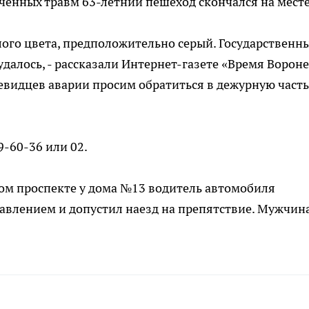
ученных травм 63-летний пешеход скончался на месте
лого цвета, предположительно серый. Государственн
далось, - рассказали Интернет-газете «Время Ворон
чевидцев аварии просим обратиться в дежурную часть
9-60-36 или 02.
ском проспекте у дома №13 водитель автомобиля
равлением и допустил наезд на препятствие. Мужчин