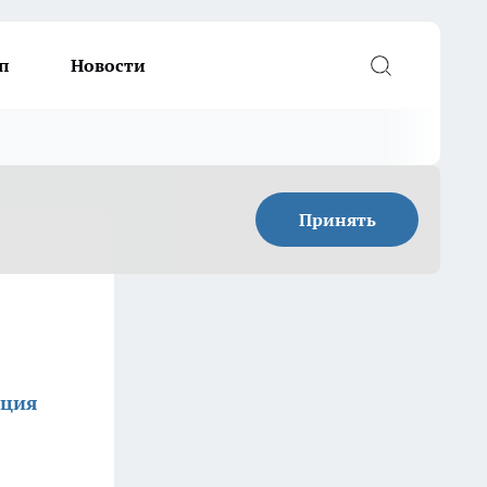
п
Новости
Принять
кция