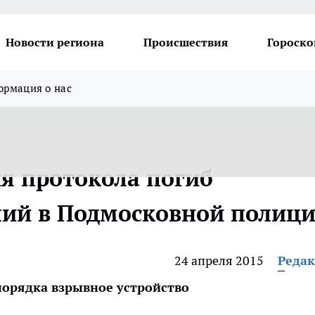
Новости региона
Происшествия
Гороско
рмация о нас
ия протокола погиб
ший в Подмосковной полиц
24 апреля 2015
Реда
порядка взрывное устройство