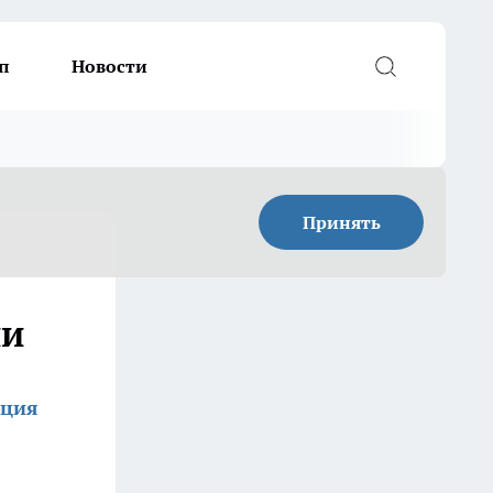
п
Новости
Принять
ии
кция