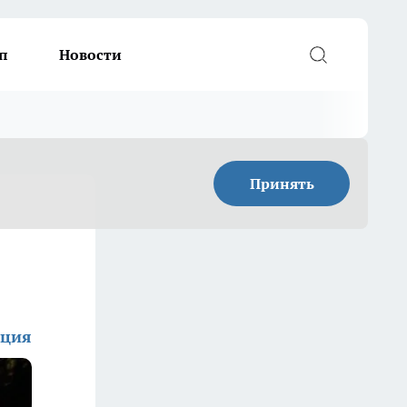
п
Новости
Принять
кция