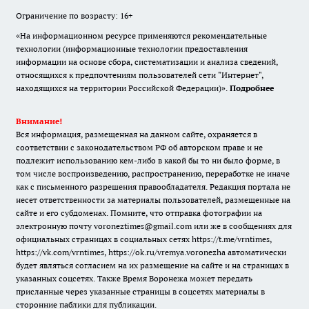
Ограничение по возрасту: 16+
«На информационном ресурсе применяются рекомендательные
технологии (информационные технологии предоставления
информации на основе сбора, систематизации и анализа сведений,
относящихся к предпочтениям пользователей сети "Интернет",
находящихся на территории Российской Федерации)».
Подробнее
Внимание!
Вся информация, размещенная на данном сайте, охраняется в
соответствии с законодательством РФ об авторском праве и не
подлежит использованию кем-либо в какой бы то ни было форме, в
том числе воспроизведению, распространению, переработке не иначе
как с письменного разрешения правообладателя. Редакция портала не
несет ответственности за материалы пользователей, размещенные на
сайте и его субдоменах. Помните, что отправка фотографии на
электронную почту voroneztimes@gmail.com или же в сообщениях для
официальных страницах в социальных сетях
https://t.me/vrntimes
,
https://vk.com/vrntimes
,
https://ok.ru/vremya.voronezha
автоматически
будет являться согласием на их размещение на сайте и на страницах в
указанных соцсетях. Также Время Воронежа может передать
присланные через указанные страницы в соцсетях материалы в
сторонние паблики для публикации.