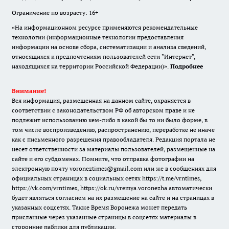
Ограничение по возрасту: 16+
«На информационном ресурсе применяются рекомендательные
технологии (информационные технологии предоставления
информации на основе сбора, систематизации и анализа сведений,
относящихся к предпочтениям пользователей сети "Интернет",
находящихся на территории Российской Федерации)».
Подробнее
Внимание!
Вся информация, размещенная на данном сайте, охраняется в
соответствии с законодательством РФ об авторском праве и не
подлежит использованию кем-либо в какой бы то ни было форме, в
том числе воспроизведению, распространению, переработке не иначе
как с письменного разрешения правообладателя. Редакция портала не
несет ответственности за материалы пользователей, размещенные на
сайте и его субдоменах. Помните, что отправка фотографии на
электронную почту voroneztimes@gmail.com или же в сообщениях для
официальных страницах в социальных сетях
https://t.me/vrntimes
,
https://vk.com/vrntimes
,
https://ok.ru/vremya.voronezha
автоматически
будет являться согласием на их размещение на сайте и на страницах в
указанных соцсетях. Также Время Воронежа может передать
присланные через указанные страницы в соцсетях материалы в
сторонние паблики для публикации.