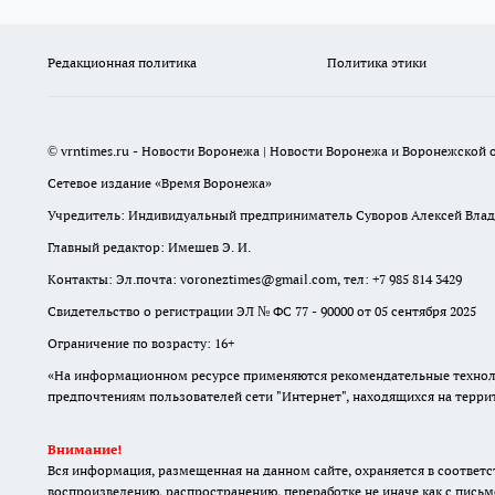
Редакционная политика
Политика этики
© vrntimes.ru - Новости Воронежа | Новости Воронежа и Воронежской о
Сетевое издание «Время Воронежа»
Учредитель: Индивидуальный предприниматель Суворов Алексей Вла
Главный редактор: Имешев Э. И.
Контакты: Эл.почта: voroneztimes@gmail.com, тел: +7 985 814 3429
Свидетельство о регистрации ЭЛ № ФС 77 - 90000 от 05 сентября 2025
Ограничение по возрасту: 16+
«На информационном ресурсе применяются рекомендательные техноло
предпочтениям пользователей сети "Интернет", находящихся на терр
Внимание!
Вся информация, размещенная на данном сайте, охраняется в соответс
воспроизведению, распространению, переработке не иначе как с письм