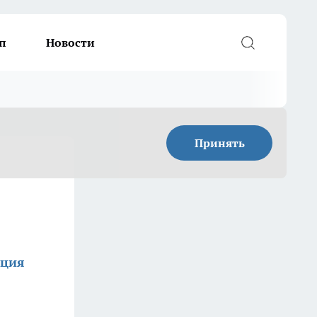
п
Новости
Принять
кция