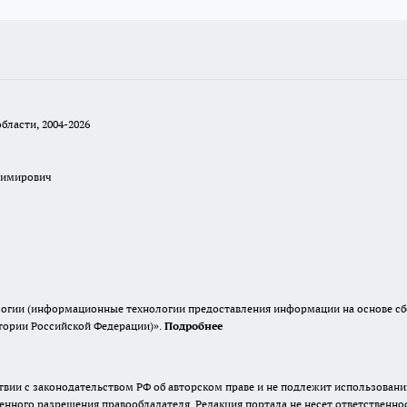
бласти, 2004-2026
димирович
гии (информационные технологии предоставления информации на основе сбор
итории Российской Федерации)».
Подробнее
твии с законодательством РФ об авторском праве и не подлежит использовани
енного разрешения правообладателя. Редакция портала не несет ответственно