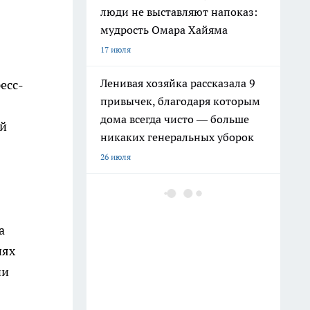
люди не выставляют напоказ:
мудрость Омара Хайяма
17 июля
Ленивая хозяйка рассказала 9
есс-
привычек, благодаря которым
дома всегда чисто — больше
ий
никаких генеральных уборок
26 июля
Почему сил нет даже после
отдыха: Борис Пастернак
ответил на этот вопрос очень
а
точно
иях
20 июля
ии
Крышки от бутылок больше не