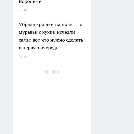
Воронеже
12:47
Убрала крошки на ночь — и
муравьи с кухни исчезли
сами: вот что нужно сделать
в первую очередь
12:28
Курьер из Воронежа потерял
2,2 миллиона рублей из-за
мошенницы с сайта
знакомств
12:14
В Новоусманском районе в
ДТП с участием «Нивы» и
Nissan погиб пенсионер