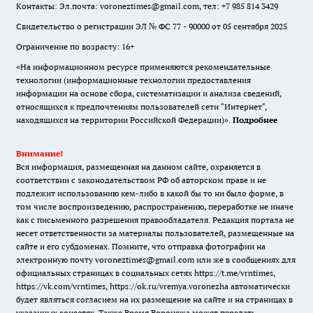
Контакты: Эл.почта: voroneztimes@gmail.com, тел: +7 985 814 3429
Свидетельство о регистрации ЭЛ № ФС 77 - 90000 от 05 сентября 2025
Ограничение по возрасту: 16+
«На информационном ресурсе применяются рекомендательные
технологии (информационные технологии предоставления
информации на основе сбора, систематизации и анализа сведений,
относящихся к предпочтениям пользователей сети "Интернет",
находящихся на территории Российской Федерации)».
Подробнее
Внимание!
Вся информация, размещенная на данном сайте, охраняется в
соответствии с законодательством РФ об авторском праве и не
подлежит использованию кем-либо в какой бы то ни было форме, в
том числе воспроизведению, распространению, переработке не иначе
как с письменного разрешения правообладателя. Редакция портала не
несет ответственности за материалы пользователей, размещенные на
сайте и его субдоменах. Помните, что отправка фотографии на
электронную почту voroneztimes@gmail.com или же в сообщениях для
официальных страницах в социальных сетях
https://t.me/vrntimes
,
https://vk.com/vrntimes
,
https://ok.ru/vremya.voronezha
автоматически
будет являться согласием на их размещение на сайте и на страницах в
указанных соцсетях. Также Время Воронежа может передать