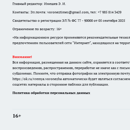
Главный редактор: Имешев Э. И.
Контакты: Эл.почта: voroneztimes@gmail.com, тел: +7 985 814 3429
Свидетельство о регистрации ЭЛ № ФС 77 - 90000 от 05 сентября 2025
Ограничение по возрасту: 16+
«На информационном ресурсе применяются рекомендательные техноло
предпочтениям пользователей сети "Интернет", находящихся на терр
Внимание!
Вся информация, размещенная на данном сайте, охраняется в соответс
воспроизведению, распространению, переработке не иначе как с письм
субдоменах. Помните, что отправка фотографии на электронную почту
https://ok.ru/vremya.voronezha
автоматически будет являться согласием
соцсетях материалы в сторонние паблики для публикации.
Политика обработки персональных данных
16+