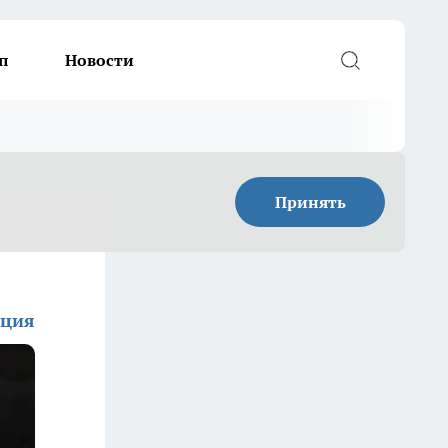
п
Новости
Принять
кция