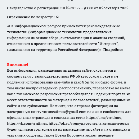
Свидетельство о регистрации ЭЛ № ФС 77 - 90000 от 05 сентября 2025
Ограничение по возрасту: 16+
«На информационном ресурсе применяются рекомендательные
технологии (информационные технологии предоставления
информации на основе сбора, систематизации и анализа сведений,
относящихся к предпочтениям пользователей сети "Интернет",
находящихся на территории Российской Федерации)».
Подробнее
Внимание!
Вся информация, размещенная на данном сайте, охраняется в
соответствии с законодательством РФ об авторском праве и не
подлежит использованию кем-либо в какой бы то ни было форме, в
том числе воспроизведению, распространению, переработке не иначе
как с письменного разрешения правообладателя. Редакция портала не
несет ответственности за материалы пользователей, размещенные на
сайте и его субдоменах. Помните, что отправка фотографии на
электронную почту voroneztimes@gmail.com или же в сообщениях для
официальных страницах в социальных сетях
https://t.me/vrntimes
,
https://vk.com/vrntimes
,
https://ok.ru/vremya.voronezha
автоматически
будет являться согласием на их размещение на сайте и на страницах в
указанных соцсетях. Также Время Воронежа может передать