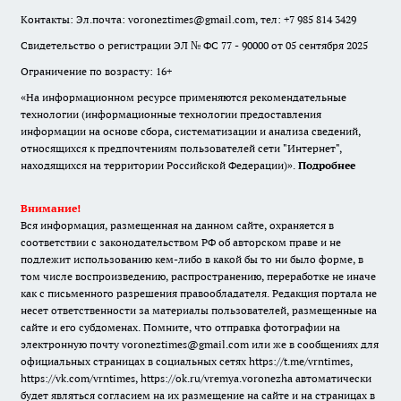
Контакты: Эл.почта: voroneztimes@gmail.com, тел: +7 985 814 3429
Свидетельство о регистрации ЭЛ № ФС 77 - 90000 от 05 сентября 2025
Ограничение по возрасту: 16+
«На информационном ресурсе применяются рекомендательные
технологии (информационные технологии предоставления
информации на основе сбора, систематизации и анализа сведений,
относящихся к предпочтениям пользователей сети "Интернет",
находящихся на территории Российской Федерации)».
Подробнее
Внимание!
Вся информация, размещенная на данном сайте, охраняется в
соответствии с законодательством РФ об авторском праве и не
подлежит использованию кем-либо в какой бы то ни было форме, в
том числе воспроизведению, распространению, переработке не иначе
как с письменного разрешения правообладателя. Редакция портала не
несет ответственности за материалы пользователей, размещенные на
сайте и его субдоменах. Помните, что отправка фотографии на
электронную почту voroneztimes@gmail.com или же в сообщениях для
официальных страницах в социальных сетях
https://t.me/vrntimes
,
https://vk.com/vrntimes
,
https://ok.ru/vremya.voronezha
автоматически
будет являться согласием на их размещение на сайте и на страницах в