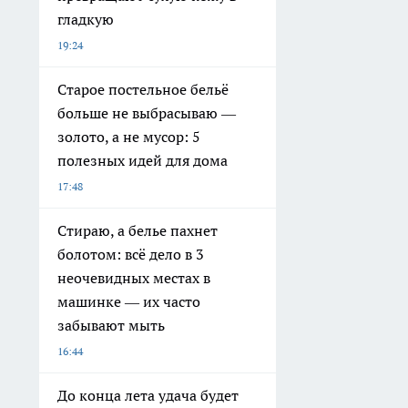
гладкую
19:24
Старое постельное бельё
больше не выбрасываю —
золото, а не мусор: 5
полезных идей для дома
17:48
Стираю, а белье пахнет
болотом: всё дело в 3
неочевидных местах в
машинке — их часто
забывают мыть
16:44
До конца лета удача будет