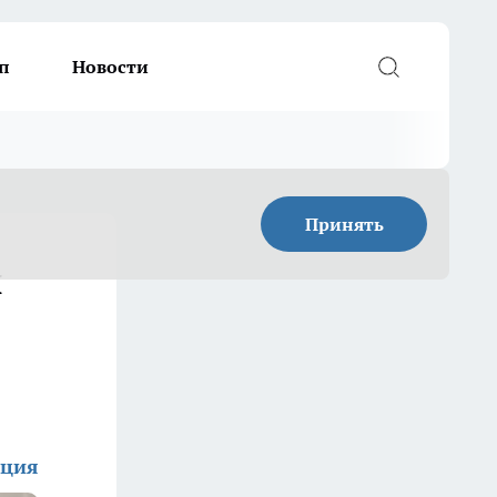
п
Новости
Принять
и
кция