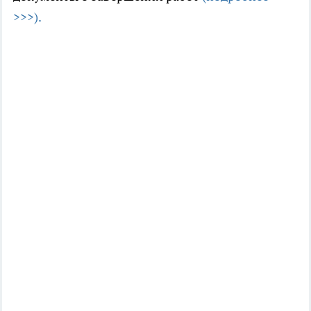
>>>).