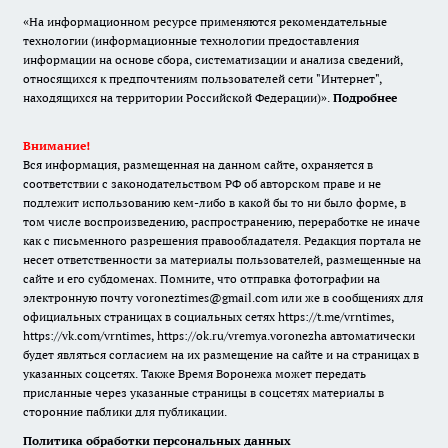
«На информационном ресурсе применяются рекомендательные
технологии (информационные технологии предоставления
информации на основе сбора, систематизации и анализа сведений,
относящихся к предпочтениям пользователей сети "Интернет",
находящихся на территории Российской Федерации)».
Подробнее
Внимание!
Вся информация, размещенная на данном сайте, охраняется в
соответствии с законодательством РФ об авторском праве и не
подлежит использованию кем-либо в какой бы то ни было форме, в
том числе воспроизведению, распространению, переработке не иначе
как с письменного разрешения правообладателя. Редакция портала не
несет ответственности за материалы пользователей, размещенные на
сайте и его субдоменах. Помните, что отправка фотографии на
электронную почту voroneztimes@gmail.com или же в сообщениях для
официальных страницах в социальных сетях
https://t.me/vrntimes
,
https://vk.com/vrntimes
,
https://ok.ru/vremya.voronezha
автоматически
будет являться согласием на их размещение на сайте и на страницах в
указанных соцсетях. Также Время Воронежа может передать
присланные через указанные страницы в соцсетях материалы в
сторонние паблики для публикации.
Политика обработки персональных данных