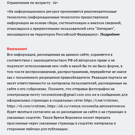
Ограничение по возрасту: 16+
«На информационном ресурсе применяются рекомендательные
технологии (информационные технологии предоставления
информации на основе сбора, систематизации и анализа сведений,
относящихся к предпочтениям пользователей сети "Интернет",
находящихся на территории Российской Федерации)».
Подробнее
Внимание!
Вся информация, размещенная на данном сайте, охраняется в
соответствии с законодательством РФ об авторском праве и не
подлежит использованию кем-либо в какой бы то ни было форме, в
том числе воспроизведению, распространению, переработке не иначе
как с письменного разрешения правообладателя. Редакция портала не
несет ответственности за материалы пользователей, размещенные на
сайте и его субдоменах. Помните, что отправка фотографии на
электронную почту voroneztimes@gmail.com или же в сообщениях для
официальных страницах в социальных сетях
https://t.me/vrntimes
,
https://vk.com/vrntimes
,
https://ok.ru/vremya.voronezha
автоматически
будет являться согласием на их размещение на сайте и на страницах в
указанных соцсетях. Также Время Воронежа может передать
присланные через указанные страницы в соцсетях материалы в
сторонние паблики для публикации.