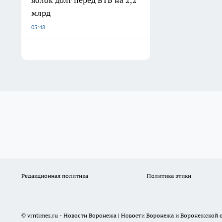
яблок долг перед ВТБ на 2,2
млрд
05:48
Редакционная политика
Политика этики
© vrntimes.ru - Новости Воронежа | Новости Воронежа и Воронежской о