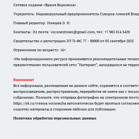
Сетевое издание «Время Воронежа»
Учредитель: Индивидуальный предприниматель Суворов Алексей Вла
Главный редактор: Имешев Э. И.
Контакты: Эл.почта: voroneztimes@gmail.com, тел: +7 985 814 3429
Свидетельство о регистрации ЭЛ № ФС 77 - 90000 от 05 сентября 2025
Ограничение по возрасту: 16+
«На информационном ресурсе применяются рекомендательные техноло
предпочтениям пользователей сети "Интернет", находящихся на терр
Внимание!
Вся информация, размещенная на данном сайте, охраняется в соответс
воспроизведению, распространению, переработке не иначе как с письм
субдоменах. Помните, что отправка фотографии на электронную почту
https://ok.ru/vremya.voronezha
автоматически будет являться согласием
соцсетях материалы в сторонние паблики для публикации.
Политика обработки персональных данных