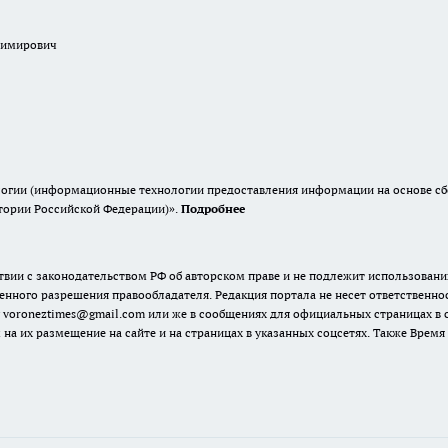
димирович
гии (информационные технологии предоставления информации на основе сбор
итории Российской Федерации)».
Подробнее
твии с законодательством РФ об авторском праве и не подлежит использовани
енного разрешения правообладателя. Редакция портала не несет ответственно
 voroneztimes@gmail.com или же в сообщениях для официальных страницах в
 на их размещение на сайте и на страницах в указанных соцсетях. Также Вре