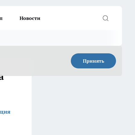
п
Новости
Принять
а
кция