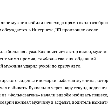
же двое мужчин избили пешехода прямо около «зебры»
о обсуждается в Интернете, ЧП произошло около
была большая лужа. Как поясняет автор видео, мужчи
омент мимо промчался «Фольксваген», обдавший
й мужчина ударил рукой по крылу авто.
ажирского сиденья иномарки выбежал мужчина, кото
чал избивать. Буквально через пару секунд подоспел
 из «Фольксвагена» начали вдвоём избивать пешехо
номарки вжимал мужчину в асфальт, водитель выхвати