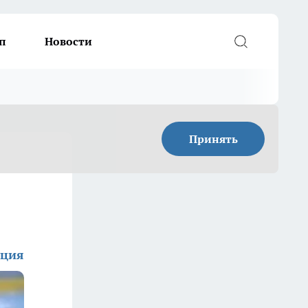
п
Новости
Принять
кция