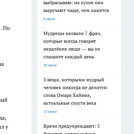
выбрасываю: на кухне они
выручают чаще, чем кажется
9 июля
. По
Мудрецы назвали 7 фраз,
которые всегда говорят
недалёкие люди — вы их
слышите каждый день
на
20 июля
3 вещи, которыми мудрый
человек никогда не делится:
слова Омара Хайяма,
рый
актуальные спустя века
13 июля
да,
Врачи предупреждают: 5
л у
фруктов, которые тихо