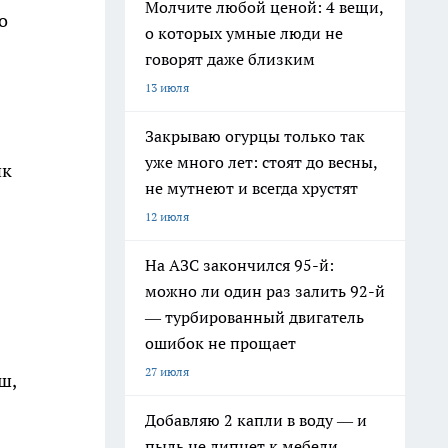
Молчите любой ценой: 4 вещи,
о
о которых умные люди не
говорят даже близким
13 июля
Закрываю огурцы только так
уже много лет: стоят до весны,
ик
не мутнеют и всегда хрустят
12 июля
На АЗС закончился 95-й:
можно ли один раз залить 92-й
— турбированный двигатель
ошибок не прощает
27 июля
ш,
Добавляю 2 капли в воду — и
пыль не липнет к мебели