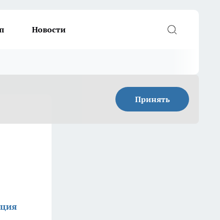
п
Новости
Принять
кция