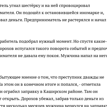
тель угнал шестёрку и на ней спровоцировал
мателя. Он подошёл к остановившейся иномарке и,
вал деньги. Предприниматель не растерялся и начал
грабитель подобрал нужный момент. Но спустя какое
орохов испугался такого поворота событий и предпо
нимателя не давала ему покоя. Мужчина напал на нег
бытующее мнение о том, что преступник дважды не
а этом он в конечном итоге и попался, - отметила
он ограбил заправку в Каширском районе. Там он
г открыть. Дорохов убежал, забрав только деньги из
устя несколько месяцев мужчина вернулся на заправку