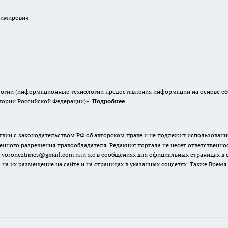
димирович
гии (информационные технологии предоставления информации на основе сбор
итории Российской Федерации)».
Подробнее
твии с законодательством РФ об авторском праве и не подлежит использовани
енного разрешения правообладателя. Редакция портала не несет ответственно
 voroneztimes@gmail.com или же в сообщениях для официальных страницах в
 на их размещение на сайте и на страницах в указанных соцсетях. Также Вре