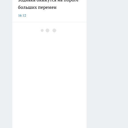
больших перемен
16:12
Воронежский водитель
устроил бассейн в кузове
пикапа и попал на видео
13:15
Воронежского адвоката
Сергея Жеребятьева
оштрафовали на 8
миллионов рублей
12:47
Мыла холодильник каждую
неделю, но запах не уходил
— секрет свежести