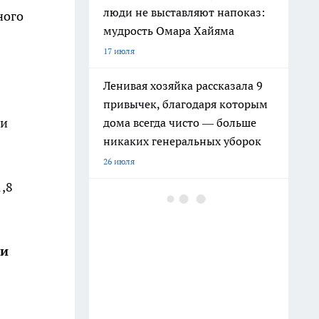
люди не выставляют напоказ:
ного
мудрость Омара Хайяма
17 июля
Ленивая хозяйка рассказала 9
привычек, благодаря которым
ии
дома всегда чисто — больше
никаких генеральных уборок
26 июля
,8
Почему сил нет даже после
отдыха: Борис Пастернак
ответил на этот вопрос очень
ши
точно
20 июля
Крышки от бутылок больше не