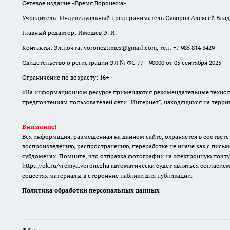
Сетевое издание «Время Воронежа»
Учредитель: Индивидуальный предприниматель Суворов Алексей Вла
Главный редактор: Имешев Э. И.
Контакты: Эл.почта: voroneztimes@gmail.com, тел: +7 985 814 3429
Свидетельство о регистрации ЭЛ № ФС 77 - 90000 от 05 сентября 2025
Ограничение по возрасту: 16+
«На информационном ресурсе применяются рекомендательные техноло
предпочтениям пользователей сети "Интернет", находящихся на терр
Внимание!
Вся информация, размещенная на данном сайте, охраняется в соответс
воспроизведению, распространению, переработке не иначе как с письм
субдоменах. Помните, что отправка фотографии на электронную почту
https://ok.ru/vremya.voronezha
автоматически будет являться согласием
соцсетях материалы в сторонние паблики для публикации.
Политика обработки персональных данных