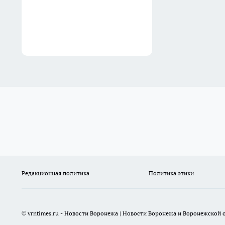
скрывался вовсе не в полках
12:28
Редакционная политика
Политика этики
© vrntimes.ru - Новости Воронежа | Новости Воронежа и Воронежской о