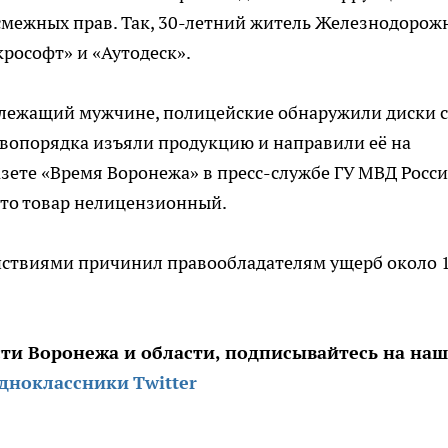
смежных прав. Так, 30-летний житель Железнодорож
рософт» и «Аутодеск».
длежащий мужчине, полицейские обнаружили диски с
вопорядка изъяли продукцию и направили её на
азете «Время Воронежа» в пресс-службе ГУ МВД Росс
 что товар нелицензионный.
йствиями причинил правообладателям ущерб около 1
сти Воронежа и области, подписывайтесь на на
дноклассники
Twitter