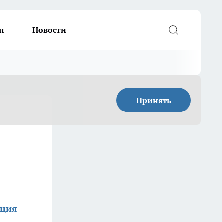
п
Новости
Принять
кция