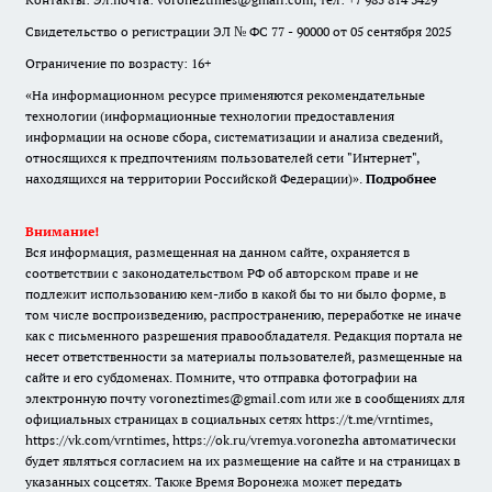
Свидетельство о регистрации ЭЛ № ФС 77 - 90000 от 05 сентября 2025
Ограничение по возрасту: 16+
«На информационном ресурсе применяются рекомендательные
технологии (информационные технологии предоставления
информации на основе сбора, систематизации и анализа сведений,
относящихся к предпочтениям пользователей сети "Интернет",
находящихся на территории Российской Федерации)».
Подробнее
Внимание!
Вся информация, размещенная на данном сайте, охраняется в
соответствии с законодательством РФ об авторском праве и не
подлежит использованию кем-либо в какой бы то ни было форме, в
том числе воспроизведению, распространению, переработке не иначе
как с письменного разрешения правообладателя. Редакция портала не
несет ответственности за материалы пользователей, размещенные на
сайте и его субдоменах. Помните, что отправка фотографии на
электронную почту voroneztimes@gmail.com или же в сообщениях для
официальных страницах в социальных сетях
https://t.me/vrntimes
,
https://vk.com/vrntimes
,
https://ok.ru/vremya.voronezha
автоматически
будет являться согласием на их размещение на сайте и на страницах в
указанных соцсетях. Также Время Воронежа может передать