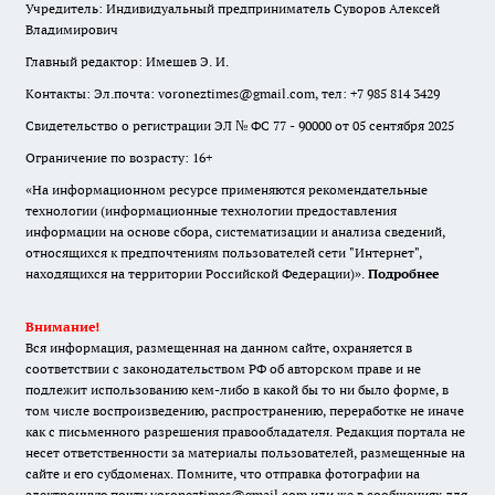
Учредитель: Индивидуальный предприниматель Суворов Алексей
Владимирович
Главный редактор: Имешев Э. И.
Контакты: Эл.почта: voroneztimes@gmail.com, тел: +7 985 814 3429
Свидетельство о регистрации ЭЛ № ФС 77 - 90000 от 05 сентября 2025
Ограничение по возрасту: 16+
«На информационном ресурсе применяются рекомендательные
технологии (информационные технологии предоставления
информации на основе сбора, систематизации и анализа сведений,
относящихся к предпочтениям пользователей сети "Интернет",
находящихся на территории Российской Федерации)».
Подробнее
Внимание!
Вся информация, размещенная на данном сайте, охраняется в
соответствии с законодательством РФ об авторском праве и не
подлежит использованию кем-либо в какой бы то ни было форме, в
том числе воспроизведению, распространению, переработке не иначе
как с письменного разрешения правообладателя. Редакция портала не
несет ответственности за материалы пользователей, размещенные на
сайте и его субдоменах. Помните, что отправка фотографии на
электронную почту voroneztimes@gmail.com или же в сообщениях для