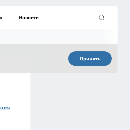
п
Новости
Принять
кция