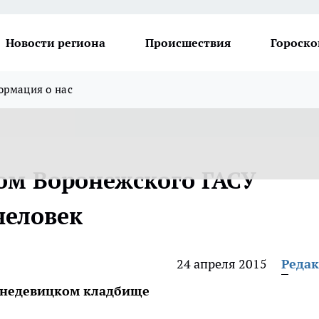
Новости региона
Происшествия
Гороско
рмация о нас
ром Воронежского ГАСУ
человек
24 апреля 2015
Реда
жнедевицком кладбище