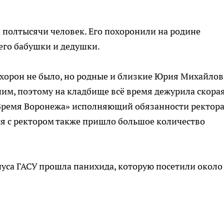
олтысячи человек. Его похоронили на родине
его бабушки и дедушки.
охорон не было, но родные и близкие Юрия Михайло
им, поэтому на кладбище всё время дежурила скора
 «Время Воронежа» исполняющий обязанности ректор
ся с ректором также пришло большое количество
пуса ГАСУ прошла панихида, которую посетили около