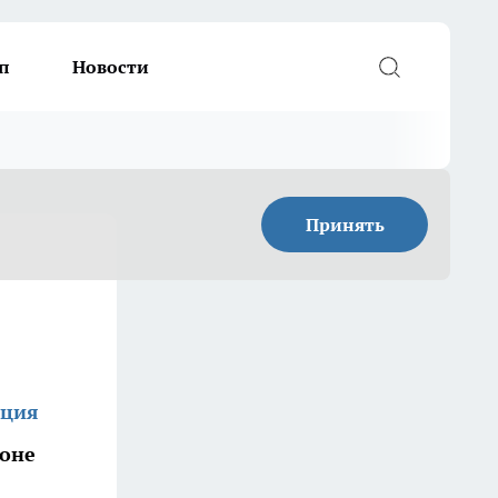
п
Новости
Принять
кция
йоне