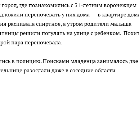
 город, где познакомились с 31-летним воронежцем
едложили переночевать у них дома — в квартире дом
ия распивала спиртное, а утром родители малыша
тницы решили погулять на улице с ребенком. Похи
орой пара переночевала.
лись в полицию. Поисками младенца занималось две
ельнице разослали даже в соседние области.