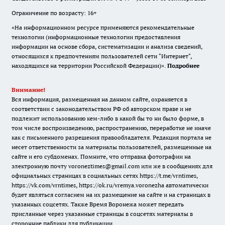
Ограничение по возрасту: 16+
«На информационном ресурсе применяются рекомендательные
технологии (информационные технологии предоставления
информации на основе сбора, систематизации и анализа сведений,
относящихся к предпочтениям пользователей сети "Интернет",
находящихся на территории Российской Федерации)».
Подробнее
Внимание!
Вся информация, размещенная на данном сайте, охраняется в
соответствии с законодательством РФ об авторском праве и не
подлежит использованию кем-либо в какой бы то ни было форме, в
том числе воспроизведению, распространению, переработке не иначе
как с письменного разрешения правообладателя. Редакция портала не
несет ответственности за материалы пользователей, размещенные на
сайте и его субдоменах. Помните, что отправка фотографии на
электронную почту voroneztimes@gmail.com или же в сообщениях для
официальных страницах в социальных сетях
https://t.me/vrntimes
,
https://vk.com/vrntimes
,
https://ok.ru/vremya.voronezha
автоматически
будет являться согласием на их размещение на сайте и на страницах в
указанных соцсетях. Также Время Воронежа может передать
присланные через указанные страницы в соцсетях материалы в
сторонние паблики для публикации.