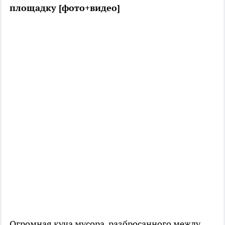
площадку [фото+видео]
Огромная куча мусора, разбросанного между