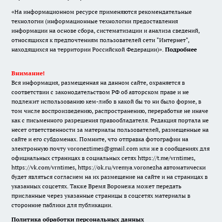
«На информационном ресурсе применяются рекомендательные
технологии (информационные технологии предоставления
информации на основе сбора, систематизации и анализа сведений,
относящихся к предпочтениям пользователей сети "Интернет",
находящихся на территории Российской Федерации)».
Подробнее
Внимание!
Вся информация, размещенная на данном сайте, охраняется в
соответствии с законодательством РФ об авторском праве и не
подлежит использованию кем-либо в какой бы то ни было форме, в
том числе воспроизведению, распространению, переработке не иначе
как с письменного разрешения правообладателя. Редакция портала не
несет ответственности за материалы пользователей, размещенные на
сайте и его субдоменах. Помните, что отправка фотографии на
электронную почту voroneztimes@gmail.com или же в сообщениях для
официальных страницах в социальных сетях
https://t.me/vrntimes
,
https://vk.com/vrntimes
,
https://ok.ru/vremya.voronezha
автоматически
будет являться согласием на их размещение на сайте и на страницах в
указанных соцсетях. Также Время Воронежа может передать
присланные через указанные страницы в соцсетях материалы в
сторонние паблики для публикации.
Политика обработки персональных данных