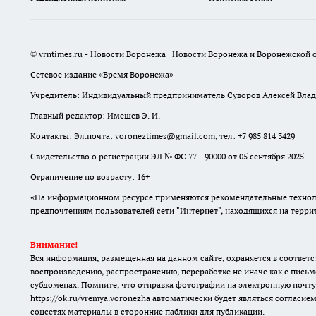
© vrntimes.ru - Новости Воронежа | Новости Воронежа и Воронежской о
Сетевое издание «Время Воронежа»
Учредитель: Индивидуальный предприниматель Суворов Алексей Вла
Главный редактор: Имешев Э. И.
Контакты: Эл.почта: voroneztimes@gmail.com, тел: +7 985 814 3429
Свидетельство о регистрации ЭЛ № ФС 77 - 90000 от 05 сентября 2025
Ограничение по возрасту: 16+
«На информационном ресурсе применяются рекомендательные техноло
предпочтениям пользователей сети "Интернет", находящихся на терр
Внимание!
Вся информация, размещенная на данном сайте, охраняется в соответс
воспроизведению, распространению, переработке не иначе как с письм
субдоменах. Помните, что отправка фотографии на электронную почту
https://ok.ru/vremya.voronezha
автоматически будет являться согласием
соцсетях материалы в сторонние паблики для публикации.