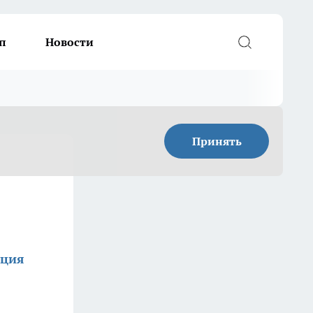
п
Новости
Принять
кция