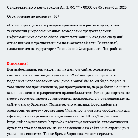
Свидетельство о регистрации ЭЛ № ФС 77 - 90000 от 05 сентября 2025
Ограничение по возрасту: 16+
«На информационном ресурсе применяются рекомендательные
технологии (информационные технологии предоставления
информации на основе сбора, систематизации и анализа сведений,
относящихся к предпочтениям пользователей сети "Интернет",
находящихся на территории Российской Федерации)».
Подробнее
Внимание!
Вся информация, размещенная на данном сайте, охраняется в
соответствии с законодательством РФ об авторском праве и не
подлежит использованию кем-либо в какой бы то ни было форме, в
том числе воспроизведению, распространению, переработке не иначе
как с письменного разрешения правообладателя. Редакция портала не
несет ответственности за материалы пользователей, размещенные на
сайте и его субдоменах. Помните, что отправка фотографии на
электронную почту voroneztimes@gmail.com или же в сообщениях для
официальных страницах в социальных сетях
https://t.me/vrntimes
,
https://vk.com/vrntimes
,
https://ok.ru/vremya.voronezha
автоматически
будет являться согласием на их размещение на сайте и на страницах в
указанных соцсетях. Также Время Воронежа может передать