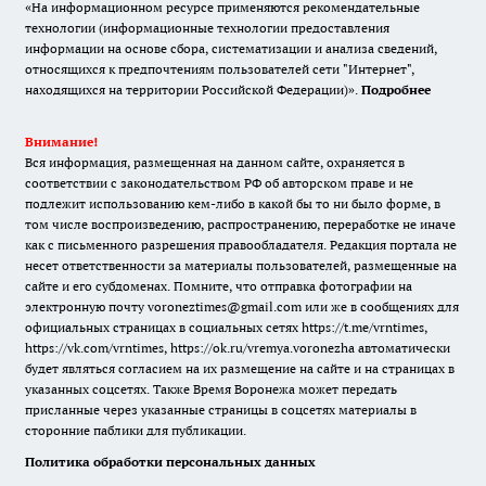
«На информационном ресурсе применяются рекомендательные
технологии (информационные технологии предоставления
информации на основе сбора, систематизации и анализа сведений,
относящихся к предпочтениям пользователей сети "Интернет",
находящихся на территории Российской Федерации)».
Подробнее
Внимание!
Вся информация, размещенная на данном сайте, охраняется в
соответствии с законодательством РФ об авторском праве и не
подлежит использованию кем-либо в какой бы то ни было форме, в
том числе воспроизведению, распространению, переработке не иначе
как с письменного разрешения правообладателя. Редакция портала не
несет ответственности за материалы пользователей, размещенные на
сайте и его субдоменах. Помните, что отправка фотографии на
электронную почту voroneztimes@gmail.com или же в сообщениях для
официальных страницах в социальных сетях
https://t.me/vrntimes
,
https://vk.com/vrntimes
,
https://ok.ru/vremya.voronezha
автоматически
будет являться согласием на их размещение на сайте и на страницах в
указанных соцсетях. Также Время Воронежа может передать
присланные через указанные страницы в соцсетях материалы в
сторонние паблики для публикации.
Политика обработки персональных данных