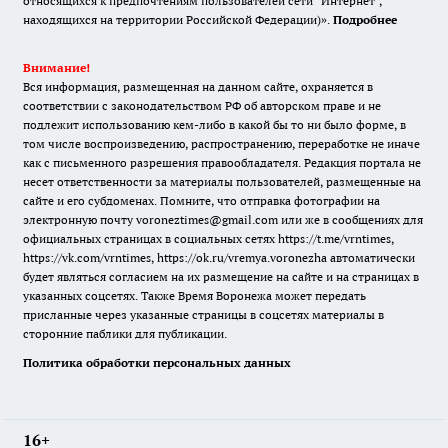
относящихся к предпочтениям пользователей сети "Интернет",
находящихся на территории Российской Федерации)».
Подробнее
Внимание!
Вся информация, размещенная на данном сайте, охраняется в
соответствии с законодательством РФ об авторском праве и не
подлежит использованию кем-либо в какой бы то ни было форме, в
том числе воспроизведению, распространению, переработке не иначе
как с письменного разрешения правообладателя. Редакция портала не
несет ответственности за материалы пользователей, размещенные на
сайте и его субдоменах. Помните, что отправка фотографии на
электронную почту voroneztimes@gmail.com или же в сообщениях для
официальных страницах в социальных сетях
https://t.me/vrntimes
,
https://vk.com/vrntimes
,
https://ok.ru/vremya.voronezha
автоматически
будет являться согласием на их размещение на сайте и на страницах в
указанных соцсетях. Также Время Воронежа может передать
присланные через указанные страницы в соцсетях материалы в
сторонние паблики для публикации.
Политика обработки персональных данных
16+