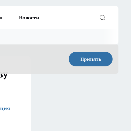
п
Новости
Принять
ву
кция