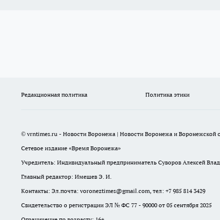
Редакционная политика
Политика этики
© vrntimes.ru - Новости Воронежа | Новости Воронежа и Воронежской о
Сетевое издание «Время Воронежа»
Учредитель: Индивидуальный предприниматель Суворов Алексей Вла
Главный редактор: Имешев Э. И.
Контакты: Эл.почта: voroneztimes@gmail.com, тел: +7 985 814 3429
Свидетельство о регистрации ЭЛ № ФС 77 - 90000 от 05 сентября 2025
Ограничение по возрасту: 16+