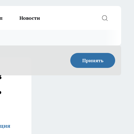
п
Новости
Принять
з
ь
кция