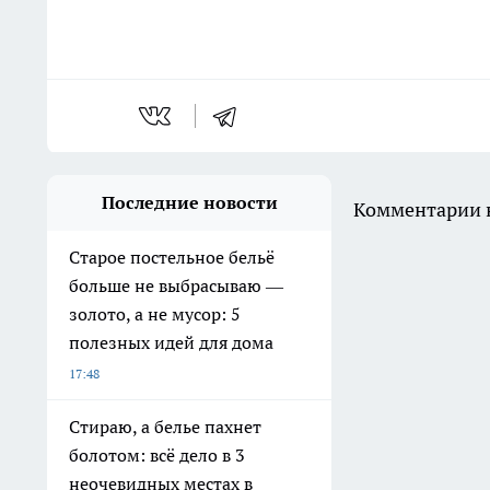
Последние новости
Комментарии н
Старое постельное бельё
больше не выбрасываю —
золото, а не мусор: 5
полезных идей для дома
17:48
Стираю, а белье пахнет
болотом: всё дело в 3
неочевидных местах в