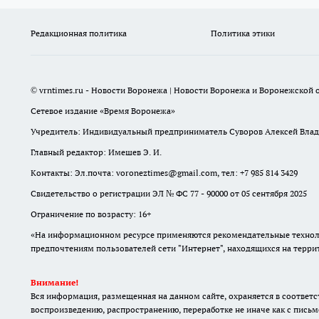
Редакционная политика
Политика этики
© vrntimes.ru - Новости Воронежа | Новости Воронежа и Воронежской о
Сетевое издание «Время Воронежа»
Учредитель: Индивидуальный предприниматель Суворов Алексей Вла
Главный редактор: Имешев Э. И.
Контакты: Эл.почта: voroneztimes@gmail.com, тел: +7 985 814 3429
Свидетельство о регистрации ЭЛ № ФС 77 - 90000 от 05 сентября 2025
Ограничение по возрасту: 16+
«На информационном ресурсе применяются рекомендательные техноло
предпочтениям пользователей сети "Интернет", находящихся на терр
Внимание!
Вся информация, размещенная на данном сайте, охраняется в соответс
воспроизведению, распространению, переработке не иначе как с письм