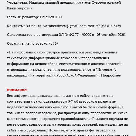
Учредитель: Индивидуальный предприниматель Суворов Алексей
Владимирович
Главный редактор: Имешев Э. И.
Контакты: Эл.почта: voroneztimes@gmail.com, тел: +7 985 814 3429
Свидетельство о регистрации ЭЛ № ФС 77 - 90000 от 05 сентября 2025
Ограничение по возрасту: 16+
«На информационном ресурсе применяются рекомендательные
технологии (информационные технологии предоставления
информации на основе сбора, систематизации и анализа сведений,
относящихся к предпочтениям пользователей сети "Интернет",
находящихся на территории Российской Федерации)».
Подробнее
Внимание!
Вся информация, размещенная на данном сайте, охраняется в
соответствии с законодательством РФ об авторском праве и не
подлежит использованию кем-либо в какой бы то ни было форме, в
том числе воспроизведению, распространению, переработке не иначе
как с письменного разрешения правообладателя. Редакция портала не
несет ответственности за материалы пользователей, размещенные на
сайте и его субдоменах. Помните, что отправка фотографии на
электронную почту voroneztimes@gmail.com или же в сообщениях для