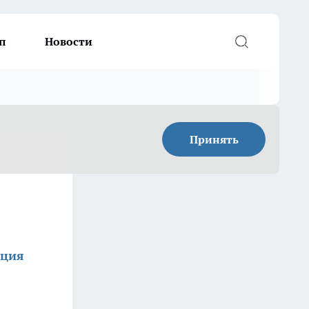
п
Новости
Принять
кция