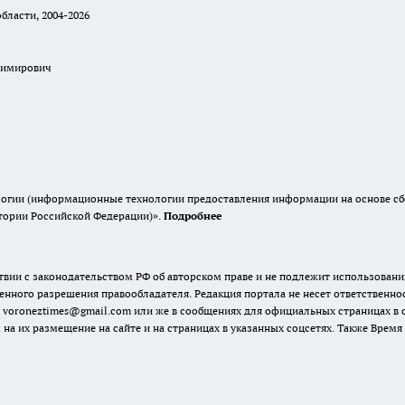
бласти, 2004-2026
димирович
гии (информационные технологии предоставления информации на основе сбор
итории Российской Федерации)».
Подробнее
твии с законодательством РФ об авторском праве и не подлежит использовани
енного разрешения правообладателя. Редакция портала не несет ответственно
 voroneztimes@gmail.com или же в сообщениях для официальных страницах в
 на их размещение на сайте и на страницах в указанных соцсетях. Также Вре