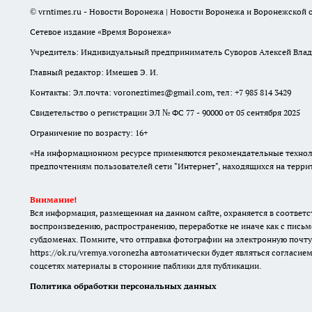
© vrntimes.ru - Новости Воронежа | Новости Воронежа и Воронежской о
Сетевое издание «Время Воронежа»
Учредитель: Индивидуальный предприниматель Суворов Алексей Вла
Главный редактор: Имешев Э. И.
Контакты: Эл.почта: voroneztimes@gmail.com, тел: +7 985 814 3429
Свидетельство о регистрации ЭЛ № ФС 77 - 90000 от 05 сентября 2025
Ограничение по возрасту: 16+
«На информационном ресурсе применяются рекомендательные техноло
предпочтениям пользователей сети "Интернет", находящихся на терр
Внимание!
Вся информация, размещенная на данном сайте, охраняется в соответс
воспроизведению, распространению, переработке не иначе как с письм
субдоменах. Помните, что отправка фотографии на электронную почту
https://ok.ru/vremya.voronezha
автоматически будет являться согласием
соцсетях материалы в сторонние паблики для публикации.
Политика обработки персональных данных