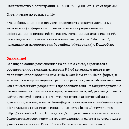
Свидетельство о регистрации ЭЛ № ФС 77 - 90000 от 05 сентября 2025
Ограничение по возрасту: 16+
«На информационном ресурсе применяются рекомендательные
технологии (информационные технологии предоставления
информации на основе сбора, систематизации и анализа сведений,
относящихся к предпочтениям пользователей сети "Интернет",
находящихся на территории Российской Федерации)».
Подробнее
Внимание!
Вся информация, размещенная на данном сайте, охраняется в
соответствии с законодательством РФ об авторском праве и не
подлежит использованию кем-либо в какой бы то ни было форме, в
том числе воспроизведению, распространению, переработке не иначе
как с письменного разрешения правообладателя. Редакция портала не
несет ответственности за материалы пользователей, размещенные на
сайте и его субдоменах. Помните, что отправка фотографии на
электронную почту voroneztimes@gmail.com или же в сообщениях для
официальных страницах в социальных сетях
https://t.me/vrntimes
,
https://vk.com/vrntimes
,
https://ok.ru/vremya.voronezha
автоматически
будет являться согласием на их размещение на сайте и на страницах в
указанных соцсетях. Также Время Воронежа может передать