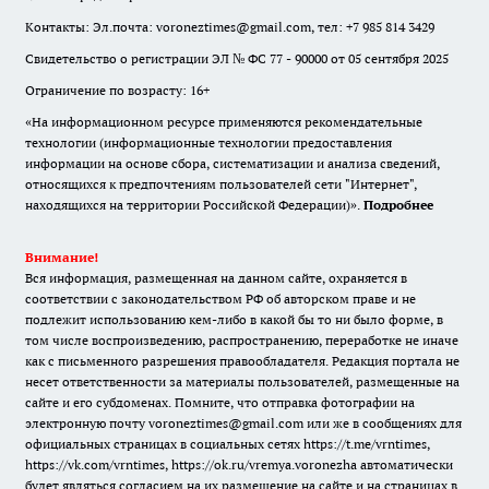
Контакты: Эл.почта: voroneztimes@gmail.com, тел: +7 985 814 3429
Свидетельство о регистрации ЭЛ № ФС 77 - 90000 от 05 сентября 2025
Ограничение по возрасту: 16+
«На информационном ресурсе применяются рекомендательные
технологии (информационные технологии предоставления
информации на основе сбора, систематизации и анализа сведений,
относящихся к предпочтениям пользователей сети "Интернет",
находящихся на территории Российской Федерации)».
Подробнее
Внимание!
Вся информация, размещенная на данном сайте, охраняется в
соответствии с законодательством РФ об авторском праве и не
подлежит использованию кем-либо в какой бы то ни было форме, в
том числе воспроизведению, распространению, переработке не иначе
как с письменного разрешения правообладателя. Редакция портала не
несет ответственности за материалы пользователей, размещенные на
сайте и его субдоменах. Помните, что отправка фотографии на
электронную почту voroneztimes@gmail.com или же в сообщениях для
официальных страницах в социальных сетях
https://t.me/vrntimes
,
https://vk.com/vrntimes
,
https://ok.ru/vremya.voronezha
автоматически
будет являться согласием на их размещение на сайте и на страницах в