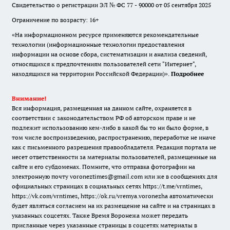
Свидетельство о регистрации ЭЛ № ФС 77 - 90000 от 05 сентября 2025
Ограничение по возрасту: 16+
«На информационном ресурсе применяются рекомендательные
технологии (информационные технологии предоставления
информации на основе сбора, систематизации и анализа сведений,
относящихся к предпочтениям пользователей сети "Интернет",
находящихся на территории Российской Федерации)».
Подробнее
Внимание!
Вся информация, размещенная на данном сайте, охраняется в
соответствии с законодательством РФ об авторском праве и не
подлежит использованию кем-либо в какой бы то ни было форме, в
том числе воспроизведению, распространению, переработке не иначе
как с письменного разрешения правообладателя. Редакция портала не
несет ответственности за материалы пользователей, размещенные на
сайте и его субдоменах. Помните, что отправка фотографии на
электронную почту voroneztimes@gmail.com или же в сообщениях для
официальных страницах в социальных сетях
https://t.me/vrntimes
,
https://vk.com/vrntimes
,
https://ok.ru/vremya.voronezha
автоматически
будет являться согласием на их размещение на сайте и на страницах в
указанных соцсетях. Также Время Воронежа может передать
присланные через указанные страницы в соцсетях материалы в