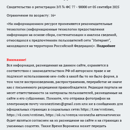
Свидетельство о регистрации ЭЛ № ФС 77 - 90000 от 05 сентября 2025
Ограничение по возрасту: 16+
«На информационном ресурсе применяются рекомендательные
технологии (информационные технологии предоставления
информации на основе сбора, систематизации и анализа сведений,
относящихся к предпочтениям пользователей сети "Интернет",
находящихся на территории Российской Федерации)».
Подробнее
Внимание!
Вся информация, размещенная на данном сайте, охраняется в
соответствии с законодательством РФ об авторском праве и не
подлежит использованию кем-либо в какой бы то ни было форме, в
том числе воспроизведению, распространению, переработке не иначе
как с письменного разрешения правообладателя. Редакция портала не
несет ответственности за материалы пользователей, размещенные на
сайте и его субдоменах. Помните, что отправка фотографии на
электронную почту voroneztimes@gmail.com или же в сообщениях для
официальных страницах в социальных сетях
https://t.me/vrntimes
,
https://vk.com/vrntimes
,
https://ok.ru/vremya.voronezha
автоматически
будет являться согласием на их размещение на сайте и на страницах в
указанных соцсетях. Также Время Воронежа может передать