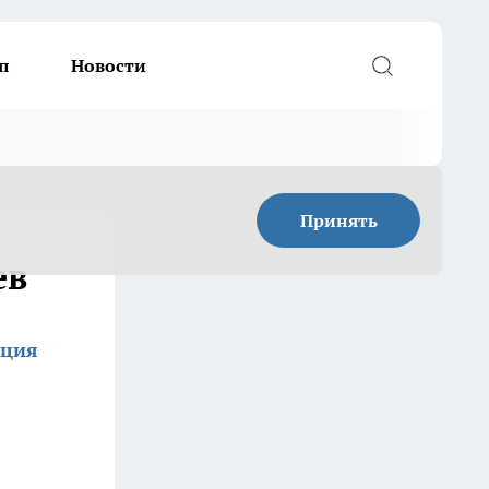
п
Новости
Принять
ев
кция