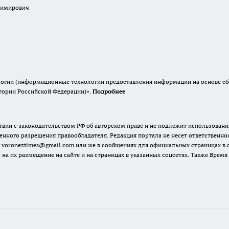
димирович
гии (информационные технологии предоставления информации на основе сбор
итории Российской Федерации)».
Подробнее
твии с законодательством РФ об авторском праве и не подлежит использовани
енного разрешения правообладателя. Редакция портала не несет ответственно
 voroneztimes@gmail.com или же в сообщениях для официальных страницах в
 на их размещение на сайте и на страницах в указанных соцсетях. Также Вре