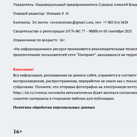
Учредитель: Индивидуальный предприниматель Суворов Алексей Вла
Главный редактор: Имешев Э. И.
Контакты: Эл.почта: voroneztimes@gmail.com, тел: +7 985 814 3429
Свидетельство о регистрации ЭЛ № ФС 77 - 90000 от 05 сентября 2025
Ограничение по возрасту: 16+
«На информационном ресурсе применяются рекомендательные техноло
предпочтениям пользователей сети "Интернет", находящихся на терр
Внимание!
Вся информация, размещенная на данном сайте, охраняется в соответс
воспроизведению, распространению, переработке не иначе как с письм
субдоменах. Помните, что отправка фотографии на электронную почту
https://ok.ru/vremya.voronezha
автоматически будет являться согласием
соцсетях материалы в сторонние паблики для публикации.
Политика обработки персональных данных
16+