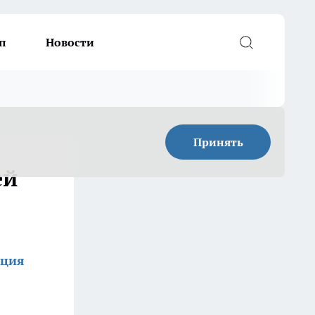
п
Новости
Принять
ей
кция