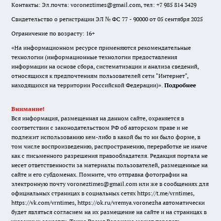
Контакты: Эл.почта: voroneztimes@gmail.com, тел: +7 985 814 3429
Свидетельство о регистрации ЭЛ № ФС 77 - 90000 от 05 сентября 2025
Ограничение по возрасту: 16+
«На информационном ресурсе применяются рекомендательные
технологии (информационные технологии предоставления
информации на основе сбора, систематизации и анализа сведений,
относящихся к предпочтениям пользователей сети "Интернет",
находящихся на территории Российской Федерации)».
Подробнее
Внимание!
Вся информация, размещенная на данном сайте, охраняется в
соответствии с законодательством РФ об авторском праве и не
подлежит использованию кем-либо в какой бы то ни было форме, в
том числе воспроизведению, распространению, переработке не иначе
как с письменного разрешения правообладателя. Редакция портала не
несет ответственности за материалы пользователей, размещенные на
сайте и его субдоменах. Помните, что отправка фотографии на
электронную почту voroneztimes@gmail.com или же в сообщениях для
официальных страницах в социальных сетях
https://t.me/vrntimes
,
https://vk.com/vrntimes
,
https://ok.ru/vremya.voronezha
автоматически
будет являться согласием на их размещение на сайте и на страницах в