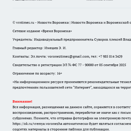
© vrntimes.ru - Новости Воронежа | Новости Воронежа и Воронежской о
Сетевое издание «Время Воронежа»
Учредитель: Индивидуальный предприниматель Суворов Алексей Вла
Главный редактор: Имешев Э. И.
Контакты: Эл.почта: voroneztimes@gmail.com, тел: +7 985 814 3429
Свидетельство о регистрации ЭЛ № ФС 77 - 90000 от 05 сентября 2025
Ограничение по возрасту: 16+
«На информационном ресурсе применяются рекомендательные техноло
предпочтениям пользователей сети "Интернет", находящихся на терр
Внимание!
Вся информация, размещенная на данном сайте, охраняется в соответс
воспроизведению, распространению, переработке не иначе как с письм
субдоменах. Помните, что отправка фотографии на электронную почту
https://ok.ru/vremya.voronezha
автоматически будет являться согласием
соцсетях материалы в сторонние паблики для публикации.