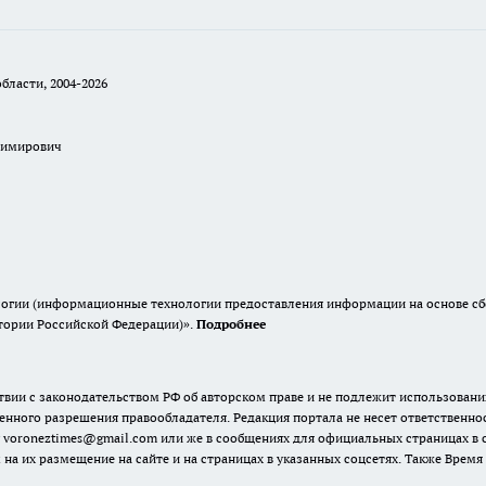
бласти, 2004-2026
димирович
гии (информационные технологии предоставления информации на основе сбор
итории Российской Федерации)».
Подробнее
твии с законодательством РФ об авторском праве и не подлежит использовани
енного разрешения правообладателя. Редакция портала не несет ответственно
 voroneztimes@gmail.com или же в сообщениях для официальных страницах в
 на их размещение на сайте и на страницах в указанных соцсетях. Также Вре