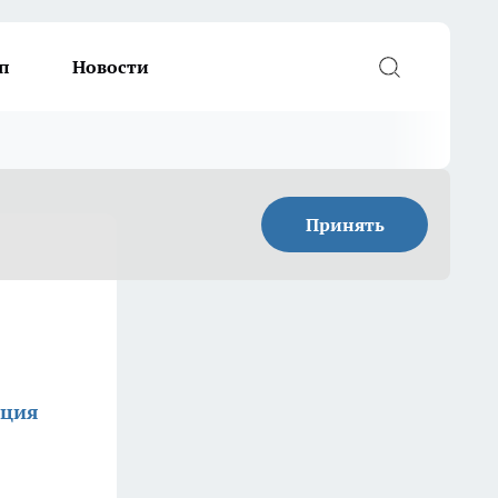
п
Новости
Принять
кция