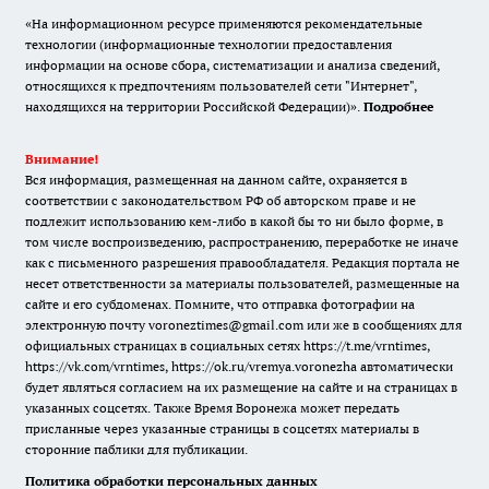
«На информационном ресурсе применяются рекомендательные
технологии (информационные технологии предоставления
информации на основе сбора, систематизации и анализа сведений,
относящихся к предпочтениям пользователей сети "Интернет",
находящихся на территории Российской Федерации)».
Подробнее
Внимание!
Вся информация, размещенная на данном сайте, охраняется в
соответствии с законодательством РФ об авторском праве и не
подлежит использованию кем-либо в какой бы то ни было форме, в
том числе воспроизведению, распространению, переработке не иначе
как с письменного разрешения правообладателя. Редакция портала не
несет ответственности за материалы пользователей, размещенные на
сайте и его субдоменах. Помните, что отправка фотографии на
электронную почту voroneztimes@gmail.com или же в сообщениях для
официальных страницах в социальных сетях
https://t.me/vrntimes
,
https://vk.com/vrntimes
,
https://ok.ru/vremya.voronezha
автоматически
будет являться согласием на их размещение на сайте и на страницах в
указанных соцсетях. Также Время Воронежа может передать
присланные через указанные страницы в соцсетях материалы в
сторонние паблики для публикации.
Политика обработки персональных данных