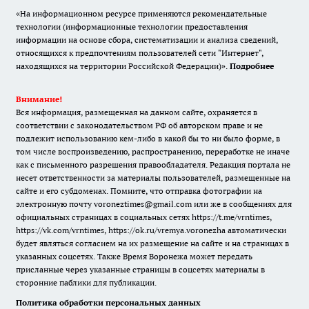
«На информационном ресурсе применяются рекомендательные
технологии (информационные технологии предоставления
информации на основе сбора, систематизации и анализа сведений,
относящихся к предпочтениям пользователей сети "Интернет",
находящихся на территории Российской Федерации)».
Подробнее
Внимание!
Вся информация, размещенная на данном сайте, охраняется в
соответствии с законодательством РФ об авторском праве и не
подлежит использованию кем-либо в какой бы то ни было форме, в
том числе воспроизведению, распространению, переработке не иначе
как с письменного разрешения правообладателя. Редакция портала не
несет ответственности за материалы пользователей, размещенные на
сайте и его субдоменах. Помните, что отправка фотографии на
электронную почту voroneztimes@gmail.com или же в сообщениях для
официальных страницах в социальных сетях
https://t.me/vrntimes
,
https://vk.com/vrntimes
,
https://ok.ru/vremya.voronezha
автоматически
будет являться согласием на их размещение на сайте и на страницах в
указанных соцсетях. Также Время Воронежа может передать
присланные через указанные страницы в соцсетях материалы в
сторонние паблики для публикации.
Политика обработки персональных данных