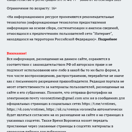
Ограничение по возрасту: 16+
«На информационном ресурсе применяются рекомендательные
технологии (информационные технологии предоставления
информации на основе сбора, систематизации и анализа сведений,
относящихся к предпочтениям пользователей сети "Интернет",
находящихся на территории Российской Федерации)».
Подробнее
Внимание!
Вся информация, размещенная на данном сайте, охраняется в
соответствии с законодательством РФ об авторском праве и не
подлежит использованию кем-либо в какой бы то ни было форме, в
том числе воспроизведению, распространению, переработке не иначе
как с письменного разрешения правообладателя. Редакция портала не
несет ответственности за материалы пользователей, размещенные на
сайте и его субдоменах. Помните, что отправка фотографии на
электронную почту voroneztimes@gmail.com или же в сообщениях для
официальных страницах в социальных сетях
https://t.me/vrntimes
,
https://vk.com/vrntimes
,
https://ok.ru/vremya.voronezha
автоматически
будет являться согласием на их размещение на сайте и на страницах в
указанных соцсетях. Также Время Воронежа может передать
присланные через указанные страницы в соцсетях материалы в
сторонние паблики для публикации.