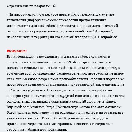
Ограничение по возрасту: 16+
«На информационном ресурсе применяются рекомендательные
технологии (информационные технологии предоставления
информации на основе сбора, систематизации и анализа сведений,
относящихся к предпочтениям пользователей сети "Интернет",
находящихся на территории Российской Федерации)».
Подробнее
Внимание!
Вся информация, размещенная на данном сайте, охраняется в
соответствии с законодательством РФ об авторском праве и не
подлежит использованию кем-либо в какой бы то ни было форме, в
том числе воспроизведению, распространению, переработке не иначе
как с письменного разрешения правообладателя. Редакция портала не
несет ответственности за материалы пользователей, размещенные на
сайте и его субдоменах. Помните, что отправка фотографии на
электронную почту voroneztimes@gmail.com или же в сообщениях для
официальных страницах в социальных сетях
https://t.me/vrntimes
,
https://vk.com/vrntimes
,
https://ok.ru/vremya.voronezha
автоматически
будет являться согласием на их размещение на сайте и на страницах в
указанных соцсетях. Также Время Воронежа может передать
присланные через указанные страницы в соцсетях материалы в
сторонние паблики для публикации.